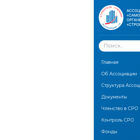
Сведения
ООО "М
0525)
Главная
Об Ассоциации
← Вернуться на
Структура Ассо
Документы
Опублико
Членство в СРО
Контроль СРО
Экспортирова
Фонды