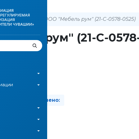
 о членах СРО
ООО "Мебель рум" (21-С-0578-0525)
ебель рум" (21-С-0578
зад
циации
вано:
Изменено:
ть файл