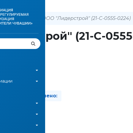
 о членах СРО
ООО "Лидерстрой" (21-С-0555-0224)
идерстрой" (21-С-0555
зад
циации
вано:
Изменено:
ть файл