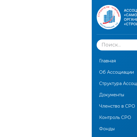
Сведения
ООО "Л
0224)
Главная
Об Ассоциации
← Вернуться на
Структура Ассо
Документы
Опублико
Членство в СРО
Контроль СРО
Экспортирова
Фонды