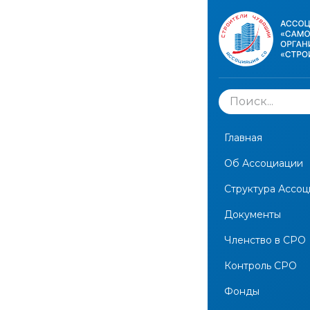
Сведения
ООО «С
1020)
Главная
Об Ассоциации
← Вернуться на
Структура Ассо
Документы
Опублико
Членство в СРО
Контроль СРО
Экспортирова
Фонды