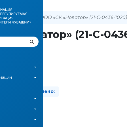
 о членах СРО
ООО «СК «Новатор» (21-С-0436-1020)
К «Новатор» (21-С-043
зад
циации
вано:
Изменено:
ть файл