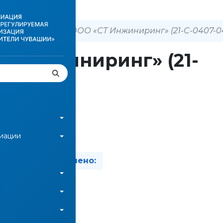
 о членах СРО
ООО «СТ Инжиниринг» (21-С-0407-0
Т Инжиниринг» (21-
-0421)
зад
циации
вано:
Изменено:
ть файл