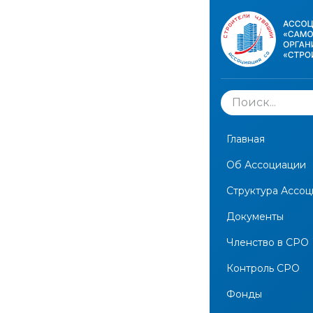
Сведения
ООО «С
С-0407
Главная
Об Ассоциации
← Вернуться на
Структура Ассо
Документы
Опублико
Членство в СРО
Контроль СРО
Экспортирова
Фонды