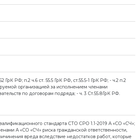
 ГрК РФ; п.2 ч.6 ст. 55.5 ГрК РФ, ст.55.5-1 ГрК РФ; - ч.2 п.2
лируемой организацией за исполнением членами
тельств по договорам подряда; - ч. 3 Ст.55.8ГрК РФ.
 Квалификационного стандарта СТО СРО 1.1-2019 А «СО «СЧ»;
 членами А «СО «СЧ» риска гражданской ответственности,
причинения вреда вследствие недостатков работ, которые