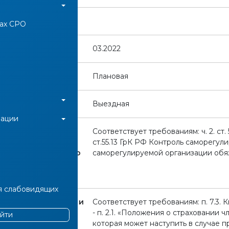
рки:
нах СРО
ерки:
03.2022
Плановая
:
Выездная
иации
ований
Соответствует требованиям: ч. 2. ст. 52
ва РФ о
ст.55.13 ГрК РФ Контроль саморегу
ой деятельности, о
саморегулируемой организации обяза
гулировании,
ТРОЙ:
я слабовидящих
ренних документов и
Соответствует требованиям: п. 7.3.
 "СЧ":
- п. 2.1. «Положения о страховании
йти
которая может наступить в случае 