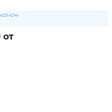
 «СО «СЧ»
 от