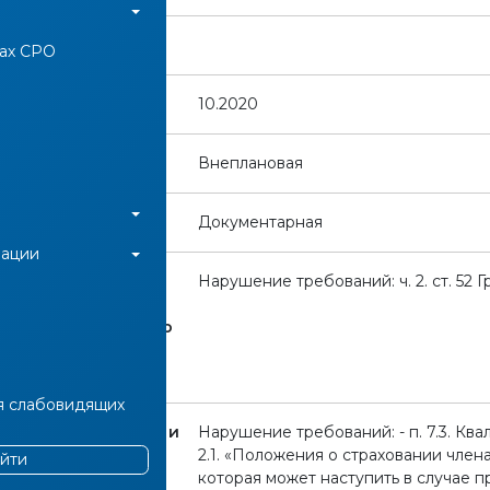
рки:
нах СРО
ерки:
10.2020
Внеплановая
:
Документарная
иации
ований
Нарушение требований: ч. 2. ст. 52 ГрК 
ва РФ о
ой деятельности, о
гулировании,
ТРОЙ:
я слабовидящих
ренних документов и
Нарушение требований: - п. 7.3. Кв
 "СЧ":
2.1. «Положения о страховании член
йти
которая может наступить в случае 