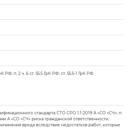
РФ; п. 2 ч. 6 ст. 55.5 ГрК РФ; ст. 55.5-1 ГрК РФ.
алификационного стандарта СТО СРО 1.1-2019 А «СО «СЧ»; п.
ами А «СО «СЧ» риска гражданской ответственности,
причинения вреда вследствие недостатков работ, которые