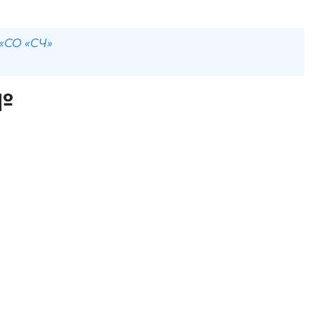
 «СО «СЧ»
№