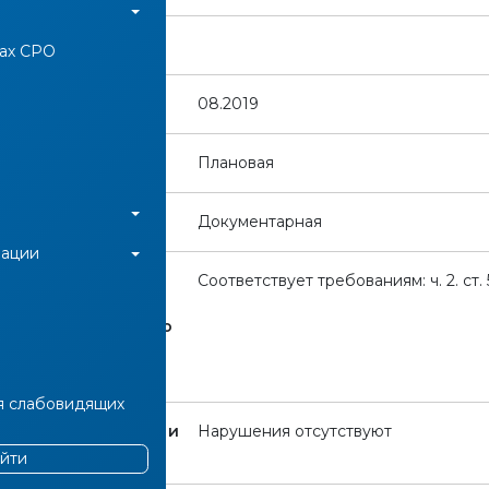
рки:
нах СРО
ерки:
08.2019
Плановая
:
Документарная
иации
ований
Соответствует требованиям: ч. 2. ст. 52
ва РФ о
ой деятельности, о
гулировании,
ТРОЙ:
я слабовидящих
ренних документов и
Нарушения отсутствуют
 "СЧ":
йти