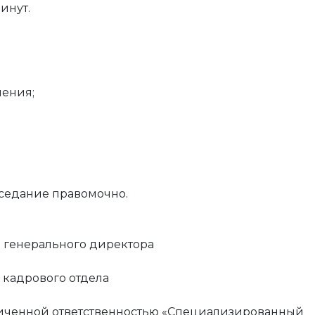
инут.
ления;
аседание правомочно.
 генерального директора
 кадрового отдела
аниченной ответственностью «Специализированный