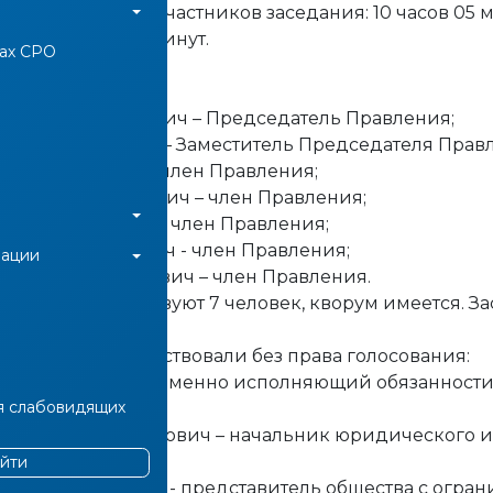
я регистрации участников заседания: 10 часов 05 м
то: 10 часов 05 минут.
нах СРО
 Владимир Иванович – Председатель Правления;
лерий Пименович – Заместитель Председателя Прав
ерий Гурьевич — член Правления;
рий Константинович – член Правления;
димир Иванович - член Правления;
ександр Сергеевич - член Правления;
иации
итрий Владимирович – член Правления.
авления присутствуют 7 человек, кворум имеется. З
равления присутствовали без права голосования:
горь Юрьевич – временно исполняющий обязанности
я слабовидящих
ександр Вениаминович – начальник юридического и
йти
адий Анатольевич - представитель общества с огр