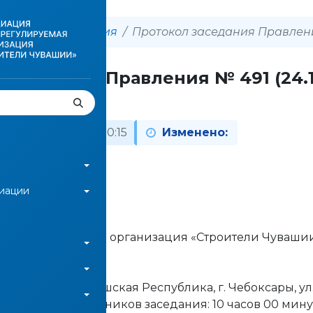
ешения Правления
Протокол заседания Правления
заседания Правления № 491 (24.1
вано:
27.05.2025 - 10:15
Изменено:
циации
1
вления
аморегулируемая организация «Строители Чуваши
: 24.12.2020 г.
я: 428003, Чувашская Республика, г. Чебоксары, ул.
егистрации участников заседания: 10 часов 00 мину